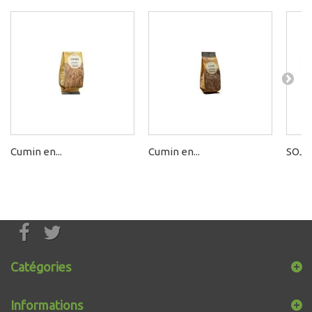
Cumin en...
Cumin en...
SOJAD
Catégories
Informations