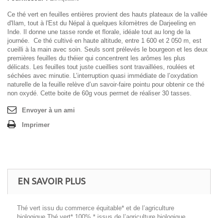
Ce thé vert en feuilles entières provient des hauts plateaux de la vallée
d'Ilam, tout à l'Est du Népal à quelques kilomètres de Darjeeling en
Inde. Il donne une tasse ronde et florale, idéale tout au long de la
journée. Ce thé cultivé en haute altitude, entre 1 600 et 2 050 m, est
cueilli à la main avec soin. Seuls sont prélevés le bourgeon et les deux
premières feuilles du théier qui concentrent les arômes les plus
délicats. Les feuilles tout juste cueillies sont travaillées, roulées et
séchées avec minutie. L’interruption quasi immédiate de l’oxydation
naturelle de la feuille relève d’un savoir-faire pointu pour obtenir ce thé
non oxydé. Cette boite de 60g vous permet de réaliser 30 tasses.
Envoyer à un ami
Imprimer
EN SAVOIR PLUS
Thé vert issu du commerce équitable* et de l’agriculture
biologique Thé vert* 100% * issus de l’agriculture biologique