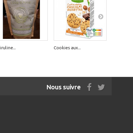
iruline...
Cookies aux...
P'TIT...
Nous suivre