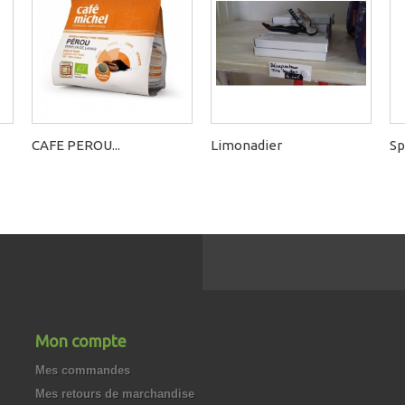
CAFE PEROU...
Limonadier
Sp
Mon compte
Mes commandes
Mes retours de marchandise