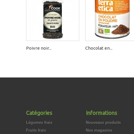
Poivre noir...
Chocolat en...
Catégories
Informations
Légumes frais
Nouveaux produits
Fruits frais
Nos magasins