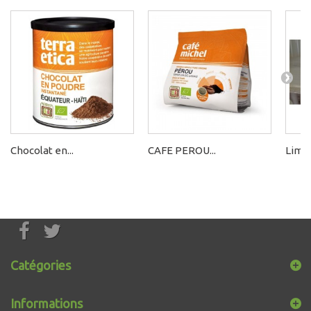
Chocolat en...
CAFE PEROU...
Limo
Catégories
Informations